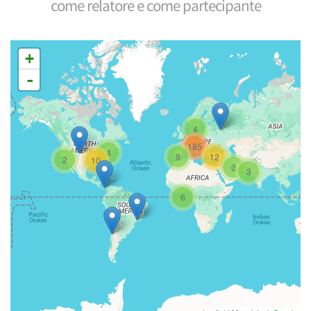
come relatore e come partecipante
+
-
4
185
4
9
12
2
10
3
3
6