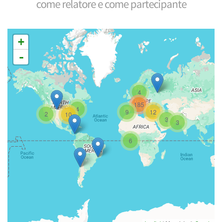
come relatore e come partecipante
+
-
4
185
4
9
12
2
10
3
3
6