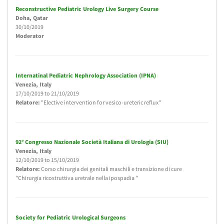
Reconstructive Pediatric Urology Live Surgery Course
Doha
, Qatar
30/10/2019
Moderator
Internatinal Pediatric Nephrology Association (IPNA)
Venezia
, Italy
17/10/2019
to
21/10/2019
Relatore:
"Elective intervention for vesico-ureteric reflux"
92° Congresso Nazionale Società Italiana di Urologia (SIU)
Venezia
, Italy
12/10/2019
to
15/10/2019
Relatore:
Corso chirurgia dei genitali maschili e transizione di cure
"Chirurgia ricostruttiva uretrale nella ipospadia "
Society for Pediatric Urological Surgeons