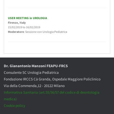
USER MEETING in UROLOGIA
Firenze
, Italy
15/02/2019
to
16/02/2019
Moderatore
: Sessione con Urologia Pediatrica
Dr. Gianantonio Manzoni FEAPU-FRCS
Consulente SC Urologia Pediatrica
Fondazione IRCCS Cà Granda, Ospedale Maggiore Policlinico
Via della Commenda,12 - 20122 Milano
Informativa Sanitaria (art.55/56/57 del codice di deontologia
medica)
Cookie policy