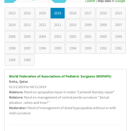
Leaflet
| Map data ©
Google
2023
2022
2020
2019
(active tab)
2018
2017
2016
2015
2014
2013
2012
2011
2010
2009
2008
2007
2006
2005
2004
2003
2002
2001
2000
1999
1998
1997
1996
1995
1994
1993
1992
1991
1989
1985
World Federation of Associations of Pediatric Surgeons (WOFAPS)
Doha
, Qatar
01/11/2019
to
04/11/2019
Relatore:
Panel on epispadias repair in males "Cantwell-Ransley repair"
Relatore:
Panel on management of ventral penile curvature " Dorsal
plication : when and how? "
Moderator:
Panel of management of distal hypospadias without or with
mild curvature