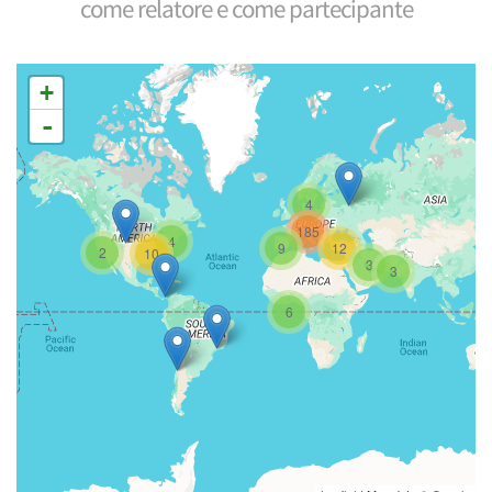
come relatore e come partecipante
+
-
4
185
4
9
12
2
10
3
3
6