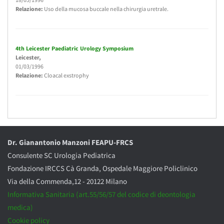
Relazione:
Uso della mucosa buccale nella chirurgia uretrale.
4th Leicester Paediatric Urology Symposium
Leicester
,
01/03/1996
Relazione:
Cloacal exstrophy
Dr. Gianantonio Manzoni FEAPU-FRCS
Consulente SC Urologia Pediatrica
Fondazione IRCCS Cà Granda, Ospedale Maggiore Policlinico
Via della Commenda,12 - 20122 Milano
Informativa Sanitaria (art.55/56/57 del codice di deontologia
medica)
Cookie policy