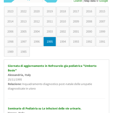
Leaflet
| Map data ©
Google
2023
2022
2020
2019
2018
2017
2016
2015
2014
2013
2012
2011
2010
2009
2008
2007
2006
2005
2004
2003
2002
2001
2000
1999
1998
1997
1996
1995
(active tab)
1994
1993
1992
1991
1989
1985
Giornata di aggiornamento in Nefrourolo-gia pediatrica "Umberto
Bosio"
Alessandria
, Italy
25/11/1995
Relazione:
Inquadramento diagnostico post-natale delle uropatie
diagnosticate in utero
Seminario di Pediatria su Le infezioni delle vie urinarie.
Varese
, Italy