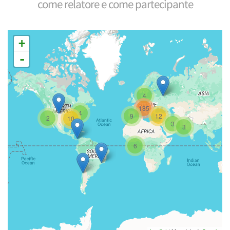
come relatore e come partecipante
+
-
4
185
4
9
12
2
10
3
3
6